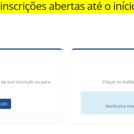
nscrições abertas até o iníci
o da sua inscrição ou para
Clique no botão
ição
Nenhuma modal