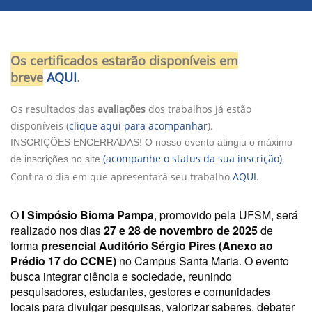
Os certificados estarão disponíveis em
breve
AQUI
.
Os resultados das
avaliações
dos trabalhos já estão
disponíveis
(
clique aqui para acompanhar
).
INSCRIÇÕES ENCERRADAS! O nosso evento atingiu o máximo
(acompanhe o status da sua inscrição)
.
de inscrições no site
Confira o dia em que apresentará seu trabalho
AQUI
.
O
I Simpósio Bioma Pampa
, promovido pela UFSM, será
realizado nos dias
27 e 28 de novembro de 2025
de
forma
presencial Auditório Sérgio Pires (Anexo ao
Prédio 17 do CCNE)
no Campus Santa Maria. O evento
busca integrar ciência e sociedade, reunindo
pesquisadores, estudantes, gestores e comunidades
locais para divulgar pesquisas, valorizar saberes, debater