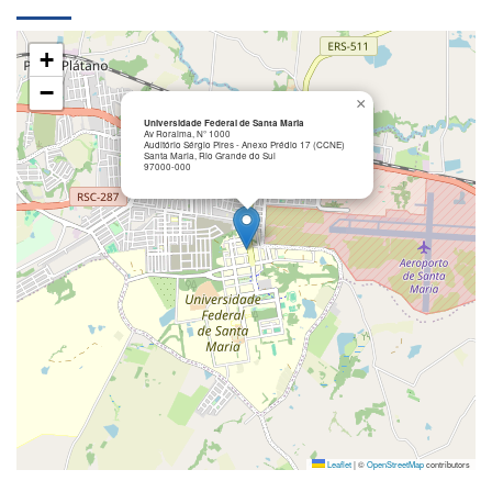
+
−
×
Universidade Federal de Santa Maria
Av Roraima, N° 1000
Auditório Sérgio Pires - Anexo Prédio 17 (CCNE)
Santa Maria, Rio Grande do Sul
97000-000
Leaflet
|
©
OpenStreetMap
contributors