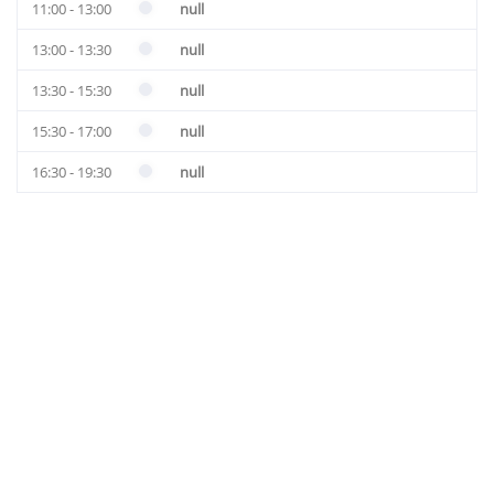
11:00 - 13:00
null
13:00 - 13:30
null
13:30 - 15:30
null
15:30 - 17:00
null
16:30 - 19:30
null