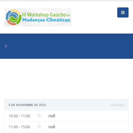
#
5 DE NOVIEMBRE DE 2025
miércoles
10:30 - 11:00
null
11:00 - 15:00
null